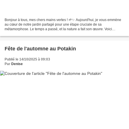
Bonjour à tous, mes chers mains vertes ! 🌱✨ Aujourd'hui, je vous emmène
au cœur de notre jardin partagé pour une étape cruciale de sa
métamorphose. Le temps a passé, et la nature a fait son œuvre. Voici
comment nous transformons nos défis en nouvelles...
Fête de l'automne au Potakin
Publié le 14/10/2025 à 09:03
Par
Denise