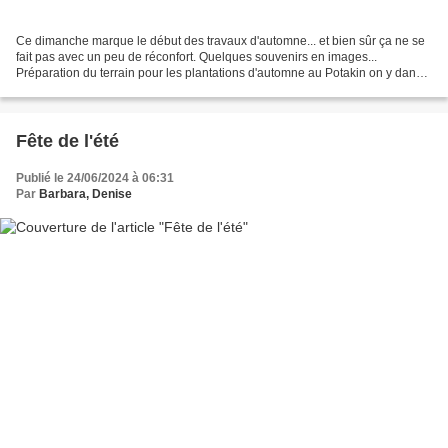
Ce dimanche marque le début des travaux d'automne... et bien sûr ça ne se
fait pas avec un peu de réconfort. Quelques souvenirs en images...
Préparation du terrain pour les plantations d'automne au Potakin on y danse
au son du violon Chacun et chacune...
Fête de l'été
Publié le 24/06/2024 à 06:31
Par
Barbara, Denise