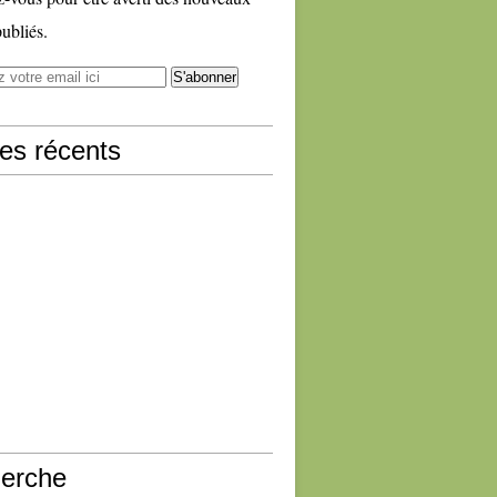
publiés.
les récents
erche