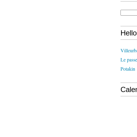
Hell
Villeur
Le passe
Potakin
Calen