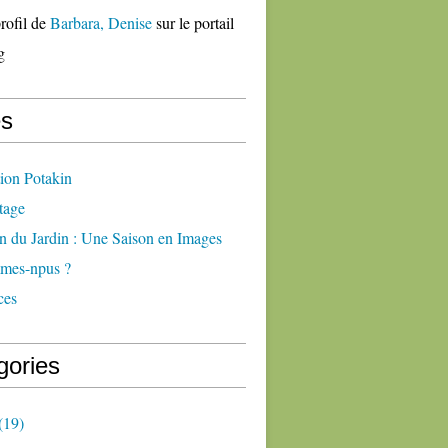
profil de
Barbara, Denise
sur le portail
g
s
ion Potakin
tage
n du Jardin : Une Saison en Images
mes-npus ?
ces
gories
(19)