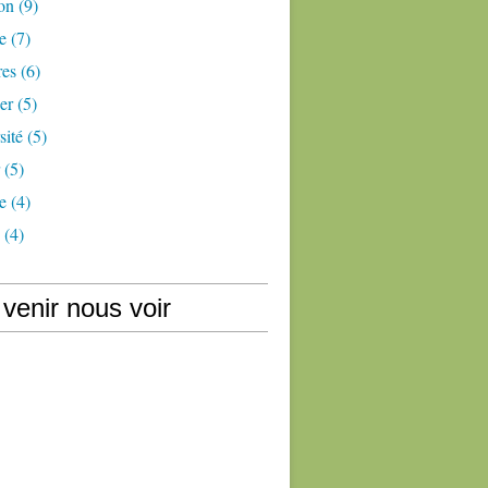
on
(9)
e
(7)
res
(6)
er
(5)
sité
(5)
(5)
e
(4)
(4)
venir nous voir