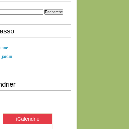
oasso
banne
-jardin
drier
iCalendrie