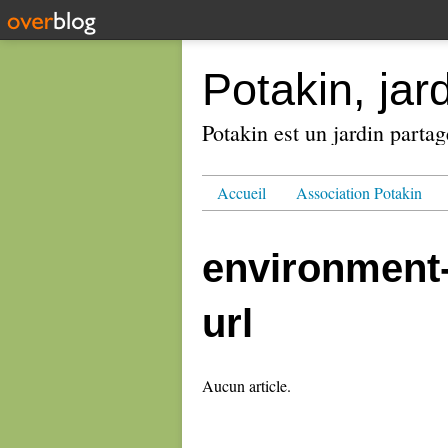
Potakin, jar
Potakin est un jardin partag
Accueil
Association Potakin
environment
url
Aucun article.